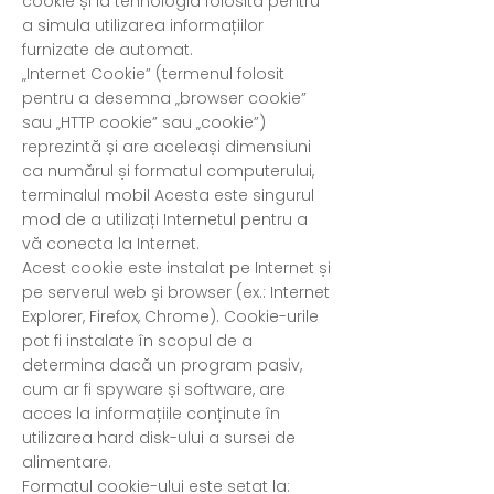
cookie și la tehnologia folosită pentru
a simula utilizarea informațiilor
furnizate de automat.
„Internet Cookie” (termenul folosit
pentru a desemna „browser cookie”
sau „HTTP cookie” sau „cookie”)
reprezintă și are aceleași dimensiuni
ca numărul și formatul computerului,
terminalul mobil Acesta este singurul
mod de a utilizați Internetul pentru a
vă conecta la Internet.
Acest cookie este instalat pe Internet și
pe serverul web și browser (ex.: Internet
Explorer, Firefox, Chrome). Cookie-urile
pot fi instalate în scopul de a
determina dacă un program pasiv,
cum ar fi spyware și software, are
acces la informațiile conținute în
utilizarea hard disk-ului a sursei de
alimentare.
Formatul cookie-ului este setat la: