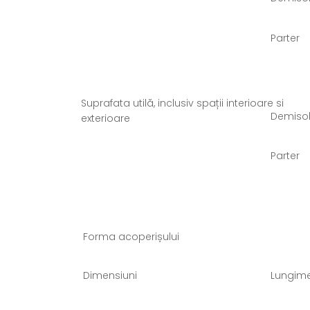
Parter
Suprafata utilă, inclusiv spații interioare si
Demiso
exterioare
Parter
Forma acoperișului
Dimensiuni
Lungim