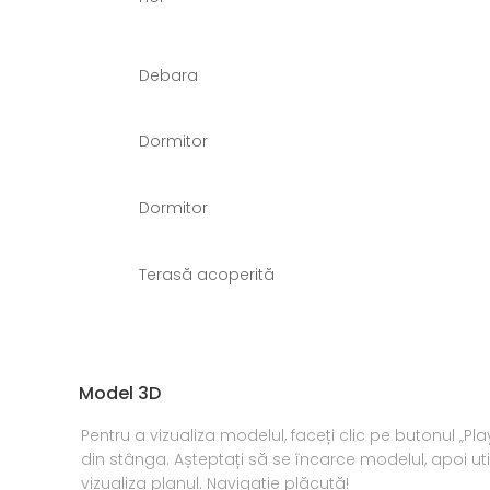
Debara
Dormitor
Dormitor
Terasă acoperită
Model 3D
Pentru a vizualiza modelul, faceți clic pe butonul „Pl
din stânga. Așteptați să se încarce modelul, apoi uti
vizualiza planul. Navigație plăcută!