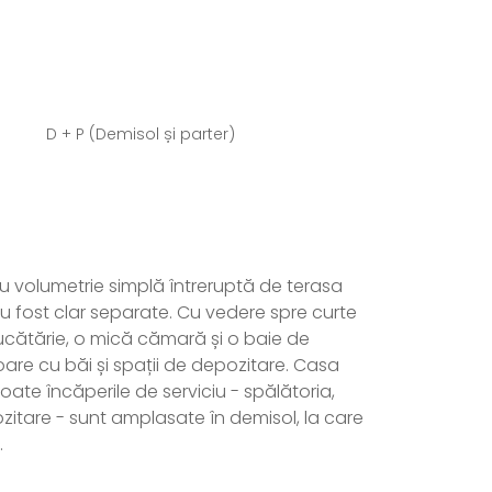
D + P (Demisol și parter)
cu volumetrie simplă întreruptă de terasa
 au fost clar separate. Cu vedere spre curte
bucătărie, o mică cămară și o baie de
are cu băi și spații de depozitare. Casa
ate încăperile de serviciu - spălătoria,
tare - sunt amplasate în demisol, la care
.