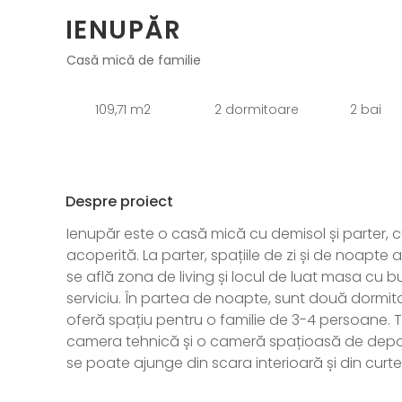
IENUPĂR
Casă mică de familie
109,71 m2
2 dormitoare
2 bai
Despre proiect
Ienupăr este o casă mică cu demisol și parter, 
acoperită. La parter, spațiile de zi și de noapte
se află zona de living și locul de luat masa cu 
serviciu. În partea de noapte, sunt două dormito
oferă spațiu pentru o familie de 3-4 persoane. To
camera tehnică și o cameră spațioasă de depozi
se poate ajunge din scara interioară și din curte