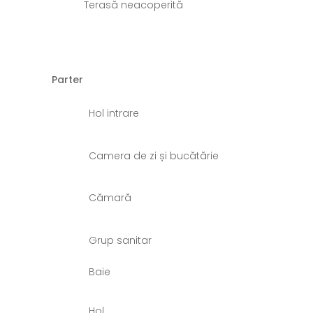
Terasă neacoperită
Parter
Hol intrare
Camera de zi și bucătărie
Cămară
Grup sanitar
Baie
Hol