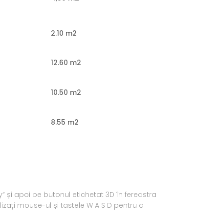
2.10 m2
12.60 m2
10.50 m2
8.55 m2
ay” și apoi pe butonul etichetat 3D în fereastra
lizați mouse-ul și tastele W A S D pentru a