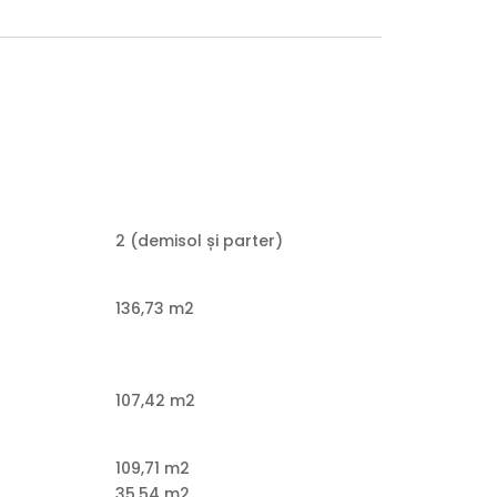
2 (demisol și parter)
136,73 m2
107,42 m2
109,71 m2
l
35,54 m2