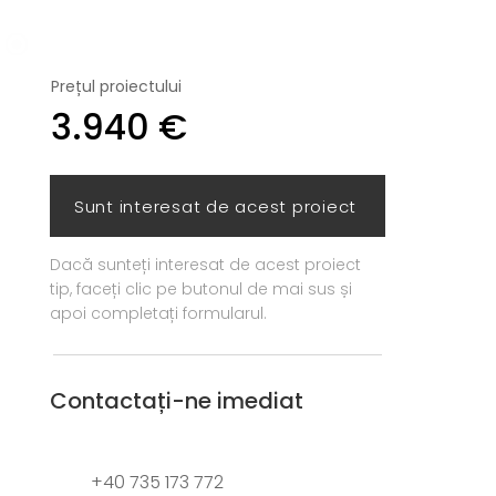
Prețul proiectului
3.940 €
Sunt interesat de acest proiect
Dacă sunteți interesat de acest proiect
tip, faceți clic pe butonul de mai sus și
apoi completați formularul.
Contactați-ne imediat
+40 735 173 772