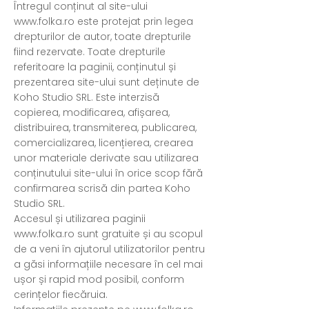
Întregul conținut al site-ului
www.folka.ro
este protejat prin legea
drepturilor de autor, toate drepturile
fiind rezervate. Toate drepturile
referitoare la paginii, conținutul și
prezentarea site-ului sunt deținute de
Koho Studio SRL. Este interzisă
copierea, modificarea, afișarea,
distribuirea, transmiterea, publicarea,
comercializarea, licențierea, crearea
unor materiale derivate sau utilizarea
conținutului site-ului în orice scop fără
confirmarea scrisă din partea Koho
Studio SRL.
Accesul și utilizarea paginii
www.folka.ro
sunt gratuite și au scopul
de a veni în ajutorul utilizatorilor pentru
a găsi informațiile necesare în cel mai
ușor și rapid mod posibil, conform
cerințelor fiecăruia.