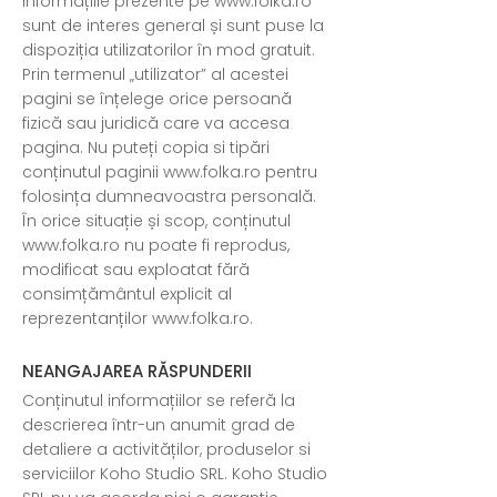
Informațiile prezente pe
www.folka.ro
sunt de interes general și sunt puse la
dispoziția utilizatorilor în mod gratuit.
Prin termenul „utilizator” al acestei
pagini se înțelege orice persoană
fizică sau juridică care va accesa
pagina. Nu puteți copia si tipări
conținutul paginii
www.folka.ro
pentru
folosința dumneavoastra personală.
În orice situație și scop, conținutul
www.folka.ro
nu poate fi reprodus,
modificat sau exploatat fără
consimțământul explicit al
reprezentanților
www.folka.ro
.
NEANGAJAREA RĂSPUNDERII
Conținutul informațiilor se referă la
descrierea într-un anumit grad de
detaliere a activităților, produselor si
serviciilor Koho Studio SRL. Koho Studio