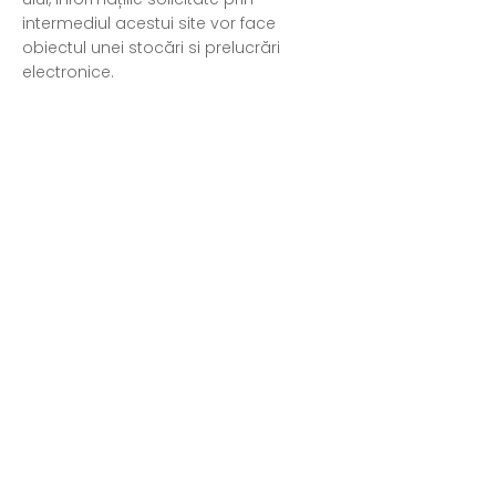
intermediul acestui site vor face
obiectul unei stocări si prelucrări
electronice.
LEGĂTURA CU ALTE SITE-URI
Prezentul site poate conține legături
sau trimiteri către alte site-uri
considerate de Koho Studio SRL utile în
legătură cu conținutul site-ului sau și
care nu se afla sub controlul sau
îndrumarea sa. În cazul utilizării
acestor legături sau trimiteri se vor
aplica condițiile generale de utilizare
corespunzătoare acelor site-uri.
Koho Studio SRL nu poate garanta sau
controla actualitatea sau exactitatea
informațiilor prezente pe site-urile unor
terți, la care se face trimitere de pe
site-ul său.