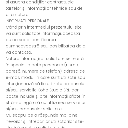
și asupra condițiilor contractuale,
tarifelor și informațiilor tehnice sau de
alta natura.
INFORMATII PERSONALE
Când prin intermediul prezentului site
vă sunt solicitate informații, aceasta
au ca scop identificarea
dumneavoastră sau posibilitatea de a
vă contacta.
Natura informațiilor solicitate se referă
în special la date personale (nume,
adresă, numere de telefon), adresa de
e-mail, modul în care sunt utilizate sau
intenționează să fie utilizate produsele
și/sau serviciile Koho Studio SRL, dar
poate include și alte informații aflate în
strânsă legătură cu utilizarea serviciilor
și/sau produselor solicitate.
Cu scopul de a răspunde mai bine
nevoilor și întrebărilor utilizatorilor site-
ului, informațiile solicitate prin