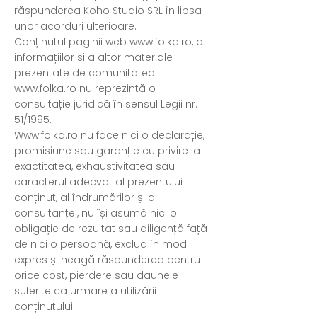
răspunderea Koho Studio SRL în lipsa
unor acorduri ulterioare.
Conținutul paginii web
www.folka.ro
, a
informațiilor si a altor materiale
prezentate de comunitatea
www.folka.ro
nu reprezintă o
consultație juridică în sensul Legii nr.
51/1995.
Www.folka.ro
nu face nici o declarație,
promisiune sau garanție cu privire la
exactitatea, exhaustivitatea sau
caracterul adecvat al prezentului
conținut, al îndrumărilor și a
consultanței, nu își asumă nici o
obligație de rezultat sau diligență față
de nici o persoană, exclud în mod
expres și neagă răspunderea pentru
orice cost, pierdere sau daunele
suferite ca urmare a utilizării
conținutului.