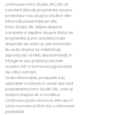
continuare Koho Studio SRL), NU vă
transferă titlul de proprietate asupra
proiectelor sau asupra oricăror alte
informații prezentate pe site.
Koho Studio SRL deține drepturi
complete si depline asupra titlului de
proprietate și prin aceasta toate
drepturile de autor și cele brevetate.
Nu aveți dreptul sa redistribuiți,
reproduceți, vindeți, dezasamblați, în
întregime sau parțial proiectele
noastre într-o forma recognoscibilă
de către oameni.
Toate informațiile, produsele sau
aplicațiile conținute în acest site sunt
proprietatea Koho Studio SRL, care își
rezerva dreptul de a modifica
conținutul și/sau structura site-ului în
orice moment și fără nici-o informare
prealabilă.