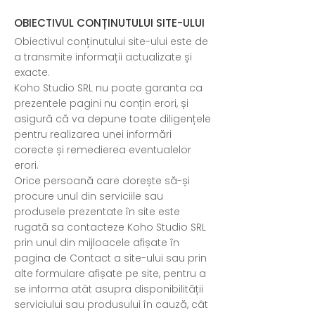
OBIECTIVUL CONȚINUTULUI SITE-ULUI
Obiectivul conținutului site-ului este de
a transmite informații actualizate și
exacte.
Koho Studio SRL nu poate garanta ca
prezentele pagini nu conțin erori, și
asigură că va depune toate diligențele
pentru realizarea unei informări
corecte și remedierea eventualelor
erori.
Orice persoană care dorește să-și
procure unul din serviciile sau
produsele prezentate în site este
rugată sa contacteze Koho Studio SRL
prin unul din mijloacele afișate în
pagina de Contact a site-ului sau prin
alte formulare afișate pe site, pentru a
se informa atât asupra disponibilității
serviciului sau produsului în cauză, cât