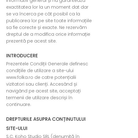
informativ general și nu garantează
exactitatea lor la un moment dat dar
se va încerca pe cât posibil ca la
publicarea lor pe site toate informațiile
sa fie corecte și exacte. Ne rezervăm
dreptul de a modifica orice informație
prezentă pe acest site.
INTRODUCERE
Prezentele Condiții Generale definesc
condițiile de utilizare a site-ului
www.folka.ro
de catre potențialii
vizitatori sau clienți. Accesând și
navigând pe acest site, acceptați
termenii de utilizare descriși în
continuare.
DREPTURILE ASUPRA CONȚINUTULUI
SITE-ULUI
S.C. Koho Studio SRL (denumită în