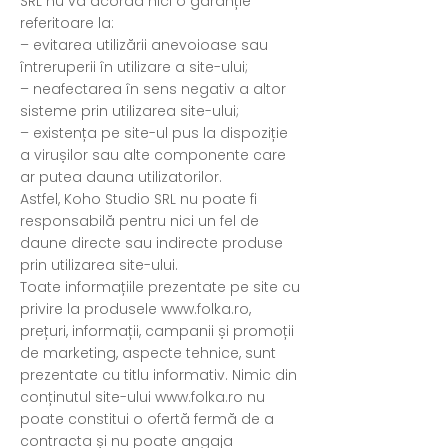
SRL nu va acorda nici o garanție
referitoare la:
– evitarea utilizării anevoioase sau
întreruperii în utilizare a site-ului;
– neafectarea în sens negativ a altor
sisteme prin utilizarea site-ului;
– existența pe site-ul pus la dispoziție
a virușilor sau alte componente care
ar putea dauna utilizatorilor.
Astfel, Koho Studio SRL nu poate fi
responsabilă pentru nici un fel de
daune directe sau indirecte produse
prin utilizarea site-ului.
Toate informațiile prezentate pe site cu
privire la produsele
www.folka.ro
,
prețuri, informații, campanii și promoții
de marketing, aspecte tehnice, sunt
prezentate cu titlu informativ. Nimic din
conținutul site-ului
www.folka.ro
nu
poate constitui o ofertă fermă de a
contracta și nu poate angaja